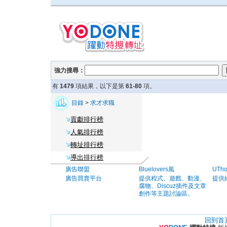
強力搜尋：
有
1479
項結果，以下是第
61-80
項。
目錄
>
求才求職
貢獻排行榜
人氣排行榜
轉址排行榜
導出排行榜
廣告聯盟
Bluelovers風
UTh
廣告買賣平台
提供程式、遊戲、動漫、
提供
腐物、Discuz插件及文章
創作等主題討論區。
回到首