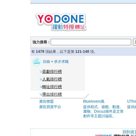
強力搜尋：
有
1479
項結果，以下是第
121-140
項。
目錄
>
求才求職
貢獻排行榜
人氣排行榜
轉址排行榜
導出排行榜
廣告聯盟
Bluelovers風
UTh
廣告買賣平台
提供程式、遊戲、動漫、
提供
腐物、Discuz插件及文章
創作等主題討論區。
回到首