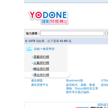
強力搜尋：
有
1479
項結果，以下是第
41-60
項。
目錄
>
教育學習
貢獻排行榜
人氣排行榜
轉址排行榜
導出排行榜
廣告聯盟
Bluelovers風
UTh
廣告買賣平台
提供程式、遊戲、動漫、
提供
腐物、Discuz插件及文章
創作等主題討論區。
回到首