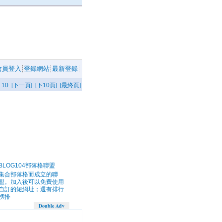
會員登入
登錄網站
最新登錄
10
[下一頁]
[下10頁]
[最終頁]
BLOG104部落格聯盟
集合部落格而成立的聯
盟。加入後可以免費使用
自訂的短網址；還有排行
榜排
Double Adv