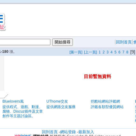
回到首頁
[9]
1-180
項。
[第一頁]
[上一頁]
1
2
3
4
5
6
7
8
目前暫無資料
Bluelovers風
UThome交友
挖酷站網站評鑑網
提供程式、遊戲、動漫、
提供網路交友服務
評鑑各類型優質網站
腐物、Discuz插件及文章
創作等主題討論區。
回到首頁
-
網站登錄
-
最新加入