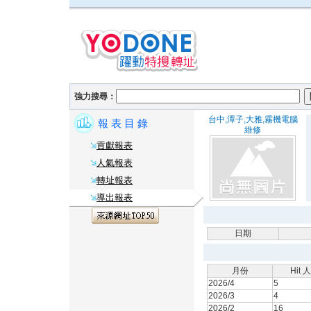
強力搜尋：
台中,潭子,大雅,霧機電腦
報 表 目 錄
維修
貢獻報表
人氣報表
轉址報表
導出報表
日期
月份
Hit 
2026/4
5
2026/3
4
2026/2
16