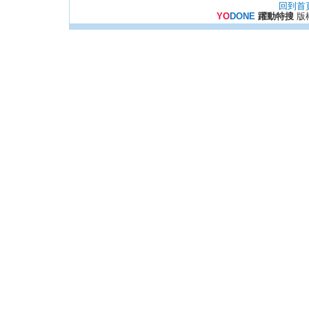
回到首
YO
DONE
躍動特搜
版權所