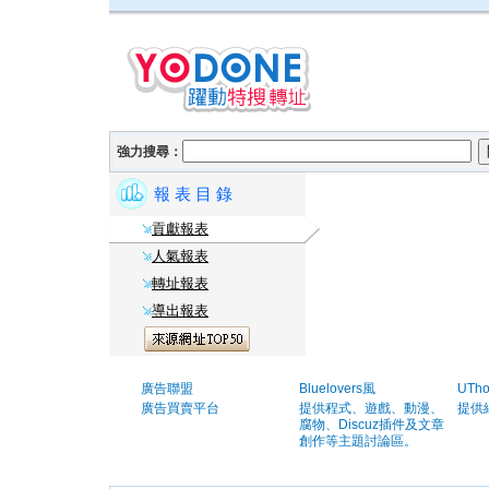
強力搜尋：
報 表 目 錄
貢獻報表
人氣報表
轉址報表
導出報表
廣告聯盟
Bluelovers風
UTh
廣告買賣平台
提供程式、遊戲、動漫、
提供
腐物、Discuz插件及文章
創作等主題討論區。