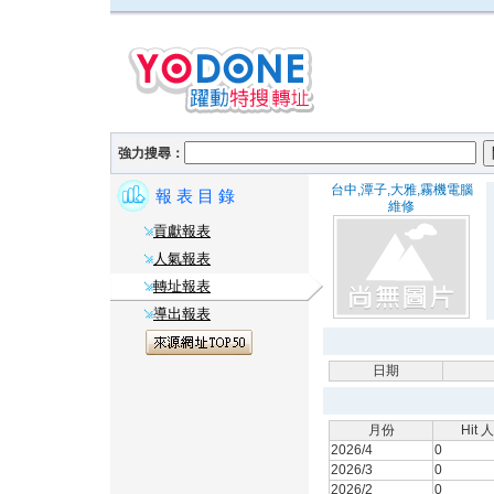
強力搜尋：
台中,潭子,大雅,霧機電腦
報 表 目 錄
維修
貢獻報表
人氣報表
轉址報表
導出報表
日期
月份
Hit 
2026/4
0
2026/3
0
2026/2
0