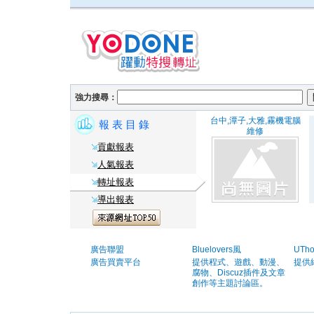
強力搜尋：
台中,潭子,大雅,霧機電腦
報 表 目 錄
維修
貢獻報表
人氣報表
轉址報表
導出報表
廣告聯盟
Bluelovers風
UTh
廣告買賣平台
提供程式、遊戲、動漫、
提供
腐物、Discuz插件及文章
創作等主題討論區。