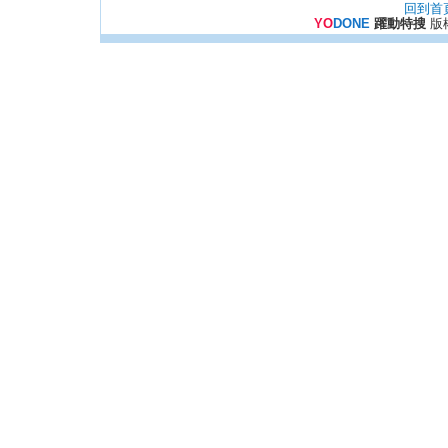
回到首
YO
DONE
躍動特搜
版權所