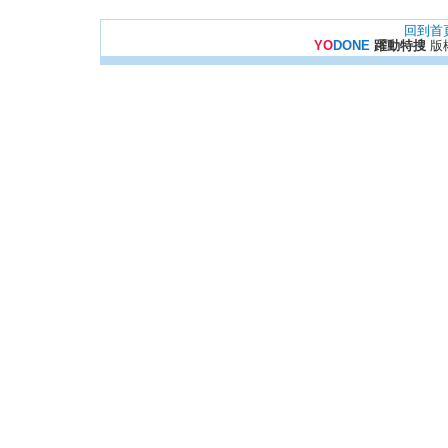
回到首
YO
DONE
躍動特搜
版權所