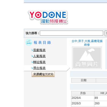
強力搜尋：
台中,潭子,大雅,霧機電腦
報 表 目 錄
維修
貢獻報表
人氣報表
轉址報表
導出報表
日期
月份
Hit
2026/4
89
2026/3
260