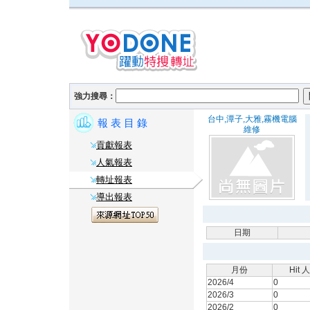
強力搜尋：
台中,潭子,大雅,霧機電腦
報 表 目 錄
維修
貢獻報表
人氣報表
轉址報表
導出報表
日期
月份
Hit 
2026/4
0
2026/3
0
2026/2
0