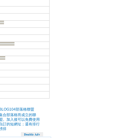
BLOG104部落格聯盟
集合部落格而成立的聯
盟。加入後可以免費使用
自訂的短網址；還有排行
榜排
Double Adv