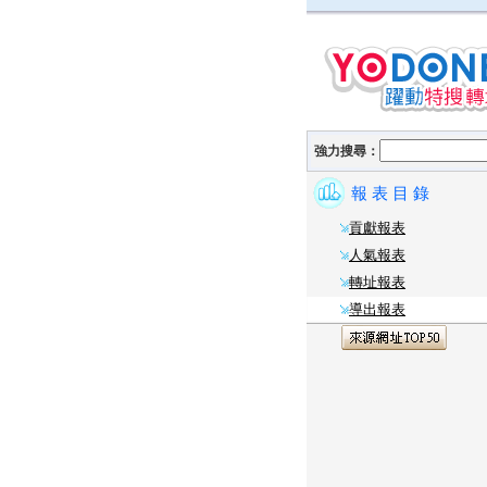
強力搜尋：
報 表 目 錄
貢獻報表
人氣報表
轉址報表
導出報表