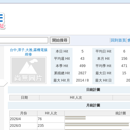
回到首頁
台中,潭子,大雅,霧機電腦
本日 Hit
5
平均日 Hit
6
維修
平均週 Hit
43
本月 Hit
156
本季 Hit
499
平均季 Hit
471
累積總 Hit
2827
最大日 Hit
15
最大 Hit 月
2014 / 8
最大 Hit 日
20
日統計圖
日期
Hit 人次
月統計圖
月份
Hit 人次
統計圖
2026/4
76
2026/3
235