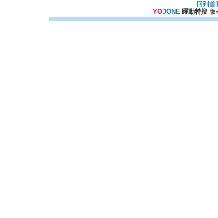
回到首
YO
DONE
躍動特搜
版權所