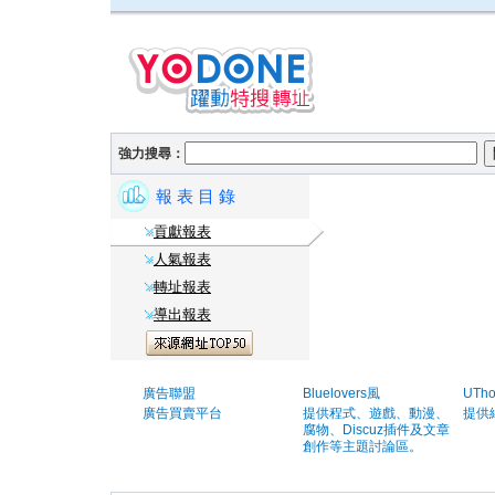
強力搜尋：
報 表 目 錄
貢獻報表
人氣報表
轉址報表
導出報表
廣告聯盟
Bluelovers風
UTh
廣告買賣平台
提供程式、遊戲、動漫、
提供
腐物、Discuz插件及文章
創作等主題討論區。