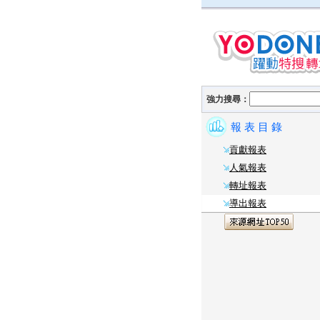
強力搜尋：
報 表 目 錄
貢獻報表
人氣報表
轉址報表
導出報表