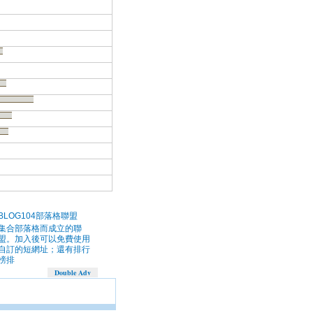
BLOG104部落格聯盟
集合部落格而成立的聯
盟。加入後可以免費使用
自訂的短網址；還有排行
榜排
Double Adv