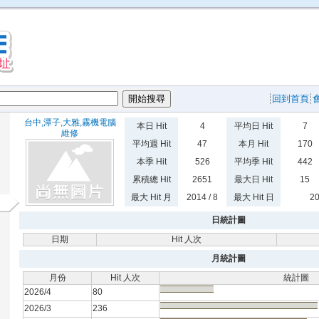
回到首頁
台中,潭子,大雅,霧機電腦
本日 Hit
4
平均日 Hit
7
維修
平均週 Hit
47
本月 Hit
170
本季 Hit
526
平均季 Hit
442
累積總 Hit
2651
最大日 Hit
15
最大 Hit 月
2014 / 8
最大 Hit 日
20
日統計圖
日期
Hit 人次
月統計圖
月份
Hit 人次
統計圖
2026/4
80
2026/3
236