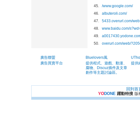
45.
/www.google.com/
46.
albuteroli.com/
47.
5433.overurl.com
48.
www.baidu.com/s?w
49.
a0017430.yodone.
50.
overurl.com/web/?2
廣告聯盟
Bluelovers風
UTh
廣告買賣平台
提供程式、遊戲、動漫、
提供
腐物、Discuz插件及文章
創作等主題討論區。
回到首
YO
DONE
躍動特搜
版權所