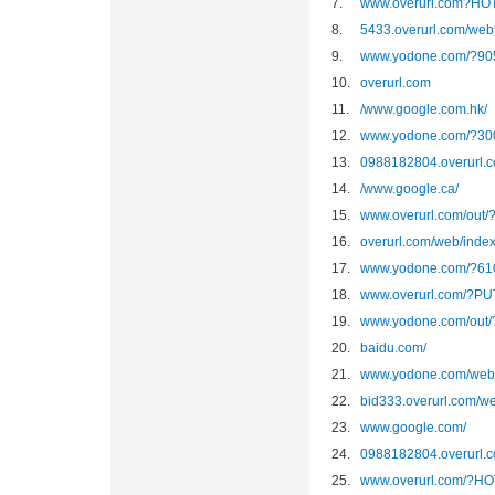
7.
www.overurl.com
8.
5433.overurl.com
9.
www.yodone.com/?
10.
overurl.com
11.
/www.google.com.hk/
12.
www.yodone.com/?
13.
0988182804.overu
14.
/www.google.ca/
15.
www.overurl.com/out
16.
overurl.com/web/i
17.
www.yodone.com/?
18.
www.overurl.com/?
19.
www.yodone.com/out
20.
baidu.com/
21.
www.yodone.com/
22.
bid333.overurl.c
23.
www.google.com/
24.
0988182804.overur
25.
www.overurl.com/?