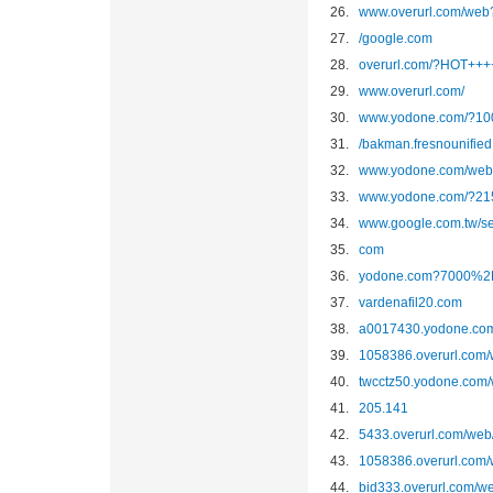
26.
www.overurl.com/
27.
/google.com
28.
overurl.com/?HOT++
29.
www.overurl.com/
30.
www.yodone.com/?
31.
/bakman.fresnounified
32.
www.yodone.com/w
33.
www.yodone.com/?
34.
www.google.com.
35.
com
36.
yodone.com?7000
37.
vardenafil20.com
38.
a0017430.yodone.
39.
1058386.overurl.
40.
twcctz50.yodone.
41.
205.141
42.
5433.overurl.com
43.
1058386.overurl.
44.
bid333.overurl.c