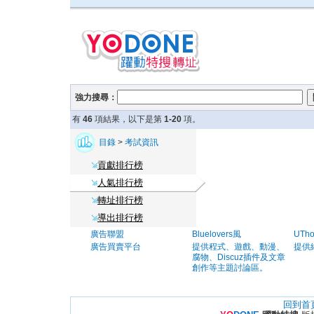
強力搜尋：
有
46
項結果，以下是第
1-20
項。
目錄
>
考試資訊
貢獻排行榜
人氣排行榜
轉址排行榜
導出排行榜
廣告聯盟
Bluelovers風
UTh
廣告買賣平台
提供程式、遊戲、動漫、
提供
腐物、Discuz插件及文章
創作等主題討論區。
回到首