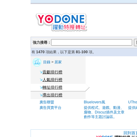
強力搜尋：
有
1470
項結果，以下是第
81-100
項。
目錄
>
居家
貢獻排行榜
人氣排行榜
轉址排行榜
導出排行榜
廣告聯盟
Bluelovers風
UTh
廣告買賣平台
提供程式、遊戲、動漫、
提供
腐物、Discuz插件及文章
創作等主題討論區。
回到首