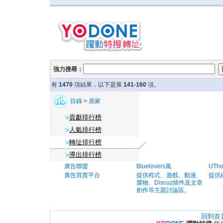
強力搜尋：
有
1470
項結果，以下是第
141-160
項。
目錄
>
居家
貢獻排行榜
人氣排行榜
轉址排行榜
導出排行榜
廣告聯盟
Bluelovers風
UTh
廣告買賣平台
提供程式、遊戲、動漫、
提供
腐物、Discuz插件及文章
創作等主題討論區。
回到首