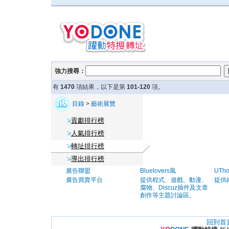
強力搜尋：
有
1470
項結果，以下是第
101-120
項。
目錄
>
藝術展覽
貢獻排行榜
人氣排行榜
轉址排行榜
導出排行榜
廣告聯盟
Bluelovers風
UTh
廣告買賣平台
提供程式、遊戲、動漫、
提供
腐物、Discuz插件及文章
創作等主題討論區。
回到首