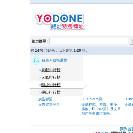
強力搜尋：
有
1470
項結果，以下是第
1-20
項。
目錄
>
藝術展覽
貢獻排行榜
人氣排行榜
轉址排行榜
導出排行榜
廣告聯盟
Bluelovers風
UTh
廣告買賣平台
提供程式、遊戲、動漫、
提供
腐物、Discuz插件及文章
創作等主題討論區。
回到首