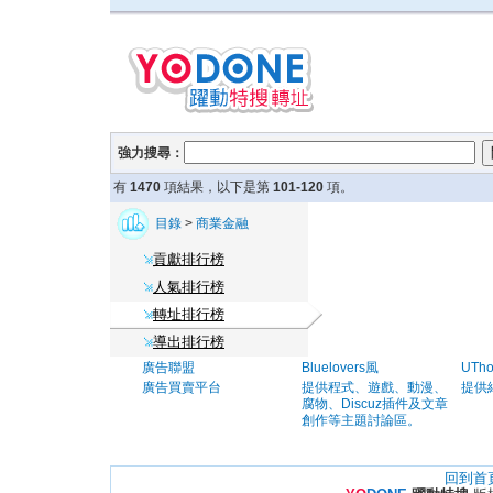
強力搜尋：
有
1470
項結果，以下是第
101-120
項。
目錄
>
商業金融
貢獻排行榜
人氣排行榜
轉址排行榜
導出排行榜
廣告聯盟
Bluelovers風
UTh
廣告買賣平台
提供程式、遊戲、動漫、
提供
腐物、Discuz插件及文章
創作等主題討論區。
回到首