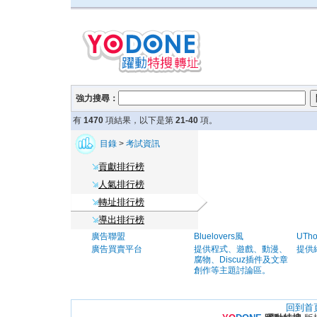
強力搜尋：
有
1470
項結果，以下是第
21-40
項。
目錄
>
考試資訊
貢獻排行榜
人氣排行榜
轉址排行榜
導出排行榜
廣告聯盟
Bluelovers風
UTh
廣告買賣平台
提供程式、遊戲、動漫、
提供
腐物、Discuz插件及文章
創作等主題討論區。
回到首