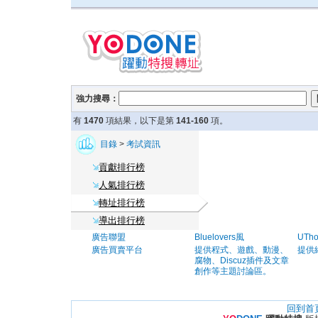
強力搜尋：
有
1470
項結果，以下是第
141-160
項。
目錄
>
考試資訊
貢獻排行榜
人氣排行榜
轉址排行榜
導出排行榜
廣告聯盟
Bluelovers風
UTh
廣告買賣平台
提供程式、遊戲、動漫、
提供
腐物、Discuz插件及文章
創作等主題討論區。
回到首