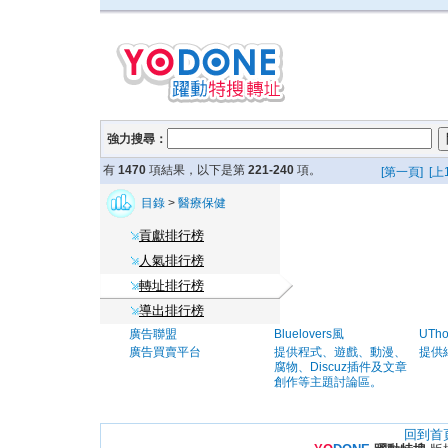
強力搜尋：
有
1470
項結果，以下是第
221-240
項。
[第一頁]
[上
目錄
>
醫療保健
貢獻排行榜
人氣排行榜
轉址排行榜
導出排行榜
廣告聯盟
Bluelovers風
UTh
廣告買賣平台
提供程式、遊戲、動漫、
提供
腐物、Discuz插件及文章
創作等主題討論區。
回到首