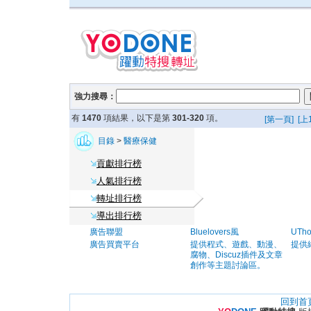
強力搜尋：
有
1470
項結果，以下是第
301-320
項。
[第一頁]
[上
目錄
>
醫療保健
貢獻排行榜
人氣排行榜
轉址排行榜
導出排行榜
廣告聯盟
Bluelovers風
UTh
廣告買賣平台
提供程式、遊戲、動漫、
提供
腐物、Discuz插件及文章
創作等主題討論區。
回到首