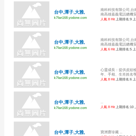
南科科技有限公司,台
台中,潭子,大雅,
南高雄嘉義電話總機安裝
k7fan168.yodone.com
人氣 8 Hit
上期排名:9 上
南科科技有限公司,台
台中,潭子,大雅,
南高雄嘉義電話總機安裝
k7fan168.yodone.com
人氣 6 Hit
上期排名:5 上
心靈成長：提供皮紋檢
台中,潭子,大雅,
年、手相、生肖姓名學等
k7fan168.yodone.com
人氣 8 Hit
上期排名:6 上
台中,潭子,大雅,
...
人氣 8 Hit
上期排名:10 
k7fan168.yodone.com
台中,潭子,大雅,
寶洲齋珍藏 ...