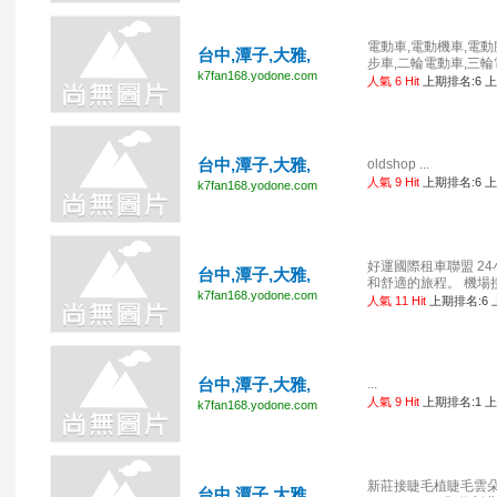
電動車,電動機車,電動
台中,潭子,大雅,
步車,二輪電動車,三輪電
k7fan168.yodone.com
人氣 6 Hit
上期排名:6 上
台中,潭子,大雅,
oldshop ...
人氣 9 Hit
上期排名:6 上
k7fan168.yodone.com
好運國際租車聯盟 2
台中,潭子,大雅,
和舒適的旅程。 機場接
k7fan168.yodone.com
人氣 11 Hit
上期排名:6 
台中,潭子,大雅,
...
人氣 9 Hit
上期排名:1 上
k7fan168.yodone.com
新莊接睫毛植睫毛雲
台中,潭子,大雅,