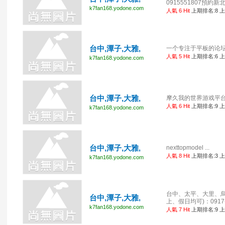
0915551807預約新北
k7fan168.yodone.com
人氣 6 Hit
上期排名:8 上
台中,潭子,大雅,
一个专注于平板的论坛 .
人氣 5 Hit
上期排名:6 上
k7fan168.yodone.com
台中,潭子,大雅,
摩久我的世界游戏平台 .
人氣 6 Hit
上期排名:9 上
k7fan168.yodone.com
台中,潭子,大雅,
nexttopmodel ...
人氣 8 Hit
上期排名:3 上
k7fan168.yodone.com
台中、太平、大里、烏
台中,潭子,大雅,
上、假日均可)：0917-8
k7fan168.yodone.com
人氣 7 Hit
上期排名:9 上