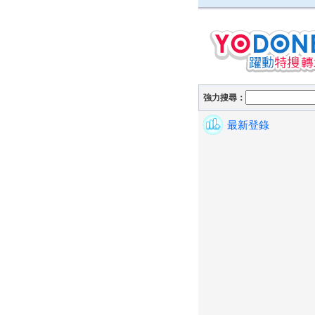
強力搜尋：
最新登錄